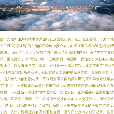
昌市文化和旅游局携手多家旅行社及景区代表，走进浙江温州、宁波等地
办了以“花漾宜昌”为主题的春季旅游推介会，向浙江市民发出诚意的“春
邀约”。\n\n推介会上，宜昌全方位展示了其独特的自然生态与丰富的文
源。重点推介了以“两坝一峡”（三峡大坝、葛洲坝、西陵峡）为核心的经
游线路，以及春季赏花、踏青、户外徒步的精品行程，尤其突出了“三峡
·花漾春光”主题系列活动，包括宜昌百里荒的星光露营地、夷陵区油菜花
、远安青龙湾的杜鹃花径、五峰后河国家自然保护区的原生季节景观等众
“打卡点”，意在快速活跃浙江旅市市场，促进宜昌旅游在华东优势地区的
热度。\n\n宜昌与浙江两地气候相近、文化包容，互为重要的旅游客源地
的地。宜昌已加密陆、空、铁等综合交通体系的文旅交流通道，通过高铁
、“过江水上线路”等拉近了双方产品周期和用户反馈响应的有效降维温度
宁波、杭州、温州运行有高铁通往宜昌，且每日分别有多航班起降。宜昌