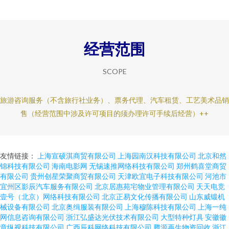
经营范围
SCOPE
旅游咨询服务（不含旅行社业务）、票务代理、汽车租赁、工艺美术品销
售（经营范围中涉及许可项目的须办理许可手续后经营）++
友情链接：
上海宣硕淇商贸有限公司
上海园南汉科技有限公司
北京和然
锦科技有限公司
海南电影网
无锡速推网络科技有限公司
郑州鹤喜堂商贸
有限公司
贵州创星荣聚商贸有限公司
天津欧宜电子科技有限公司
河池市
宜州区影辰汽车服务有限公司
北京居惠苑宅物业管理有限公司
天天电竞
壹号（北京）网络科技有限公司
北京正易文化传播有限公司
山东威锻机
械设备有限公司
北京奥缉服装有限公司
上海穆陈科技有限公司
上海一纯
网信息咨询有限公司
浙江弘盛达光伏技术有限公司
大型特种灯具
安徽徽
章纵视科技有限公司
广西辰科网络科技有限公司
腾源再生物资回收
浙江