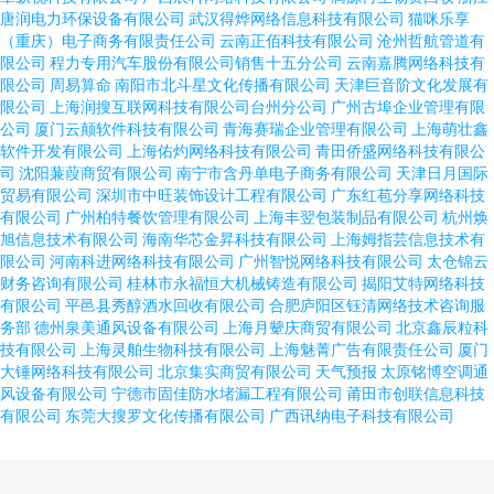
唐润电力环保设备有限公司
武汉得烨网络信息科技有限公司
猫咪乐享
（重庆）电子商务有限责任公司
云南正佰科技有限公司
沧州哲航管道有
限公司
程力专用汽车股份有限公司销售十五分公司
云南嘉腾网络科技有
限公司
周易算命
南阳市北斗星文化传播有限公司
天津巨音阶文化发展有
限公司
上海润搜互联网科技有限公司台州分公司
广州古埠企业管理有限
公司
厦门云颠软件科技有限公司
青海赛瑞企业管理有限公司
上海萌壮鑫
软件开发有限公司
上海佑灼网络科技有限公司
青田侨盛网络科技有限公
司
沈阳蒹葭商贸有限公司
南宁市含丹单电子商务有限公司
天津日月国际
贸易有限公司
深圳市中旺装饰设计工程有限公司
广东红苞分享网络科技
有限公司
广州柏特餐饮管理有限公司
上海丰翌包装制品有限公司
杭州焕
旭信息技术有限公司
海南华芯金昇科技有限公司
上海姆指芸信息技术有
限公司
河南科进网络科技有限公司
广州智悦网络科技有限公司
太仓锦云
财务咨询有限公司
桂林市永福恒大机械铸造有限公司
揭阳艾特网络科技
有限公司
平邑县秀醇酒水回收有限公司
合肥庐阳区钰清网络技术咨询服
务部
德州泉美通风设备有限公司
上海月颦庆商贸有限公司
北京鑫辰粒科
技有限公司
上海灵舶生物科技有限公司
上海魅菁广告有限责任公司
厦门
大锤网络科技有限公司
北京集实商贸有限公司
天气预报
太原铭博空调通
风设备有限公司
宁德市固佳防水堵漏工程有限公司
莆田市创联信息科技
有限公司
东莞大搜罗文化传播有限公司
广西讯纳电子科技有限公司