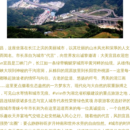
昌，这座坐落在长江之滨的美丽城市，以其壮丽的山水风光和深厚的人文
而闻名。市长亲自为城市“代言”，向世界发出诚挚邀请：大美宜昌欢迎您
n\n宜昌是三峡门户，长江如一条绿带蜿蜒穿城而毕黄河畔的仙境。从雄伟
峡大坝到神秘的千沟溶洞，从秭归的屈原故里到长阳世外桃源——这里每
都唤起旅途者的情怀与向往。古老的盐道、悠扬的纤号、秀美的清江画
……这里更点缀着生态盎然的一方梦东方。现代化与大自然的双重脉搏之
，可见山水寄情和城市无痕。#\n\n作为湖北省积极建设的重点旅游之地
昌连续斩获诸多生态与宜人城市代表性荣誉绿色奖项 亦获游客优选好评
假城市青睐今年市长则为在这里远道而来的每一位真诚提出，一个自然风
乐趣欢天并宴地气交错之处安然融入民心之行。随着他的代言，风韵宜昌
强势“出圈”：要么静静聆听岁月钟南和世外水旁的自由怡然。#城市的时