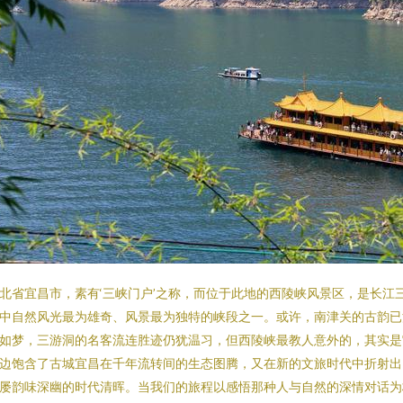
北省宜昌市，素有‘三峡门户’之称，而位于此地的西陵峡风景区，是长江
中自然风光最为雄奇、风景最为独特的峡段之一。或许，南津关的古韵已
如梦，三游洞的名客流连胜迹仍犹温习，但西陵峡最教人意外的，其实是
边饱含了古城宜昌在千年流转间的生态图腾，又在新的文旅时代中折射出
屡韵味深幽的时代清晖。当我们的旅程以感悟那种人与自然的深情对话为